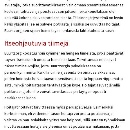
avustajia, jotka suorittavat kiireesti vain omaan osaamisalueeseensa
kuuluvan tehtävän ja poistuvat sen jälkeen, eikä kenelläkään ole
selkeää kokonaiskuvaa potilaan tilasta. Tällainen järjestelmä on hyvin
kallis ylläpitää, se ei palvele potilasta ja lisäksi se uuvuttaa hoitajat.
Buurtzorg sen sijaan toimii täysin erilaisista lähtökohdista käsin.
Itseohjautuvia tiimejä
Buurtzorg koostuu noin kymmenen hengen tiimeistä, jotka päättävät
täysin itsenäisesti omasta toiminnastaan. Tarvittaessa ne saavat
tukea tiimineuvojilta, joita Buurtzorgin palveluksessa on
parisenkymmentä. Kaikilla tiimien jäsenillä on omat asiakkaansa,
joiden hoidosta he vastaavat itsenäisesti alusta loppuun riippumatta
siitä, minkä hoitajatason tehtävästä on kyse. Hoitajat asuvat lähellä
potilaitaan, joten he voivat tarvittaessa pistäytyä nopeasti
asiakkaansa luona.
Hoitajat hoitavat tarvittaessa myös peruspalveluja. Esimerkiksi
korkeimman, eli viidennen tason hoitaja voi pestä potilaansa ja
vaihtaa vaipan. Asiakkaita yritys saa helposti, sillä uuteen työpaikkaan
muuttaessaan hoitaja vie yleensä omat potilaansa mukanaan, jotta