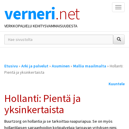
verneri
.net
Naviga
VERKKOPALVELU KEHITYSVAMMAISUUDESTA
hakusana(t)
*
Olet
Etusivu
»
Arki ja palvelut
»
Asuminen
»
Mallia maailmalta
» Hollanti:
täällä
Pientä ja yksinkertaista
Kuuntele
Hollanti: Pientä ja
yksinkertaista
Buurtzorg on hollantia ja se tarkoittaa naapuriapua. Se on myös
hollantilaisen sairaanhoidon kotipalveluja tarjoavan yrityksen nimi.