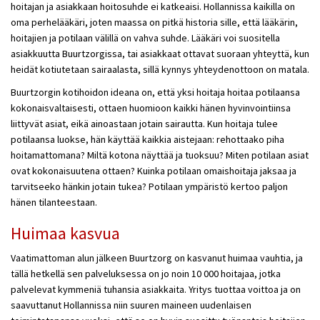
hoitajan ja asiakkaan hoitosuhde ei katkeaisi. Hollannissa kaikilla on
oma perhelääkäri, joten maassa on pitkä historia sille, että lääkärin,
hoitajien ja potilaan välillä on vahva suhde. Lääkäri voi suositella
asiakkuutta Buurtzorgissa, tai asiakkaat ottavat suoraan yhteyttä, kun
heidät kotiutetaan sairaalasta, sillä kynnys yhteydenottoon on matala.
Buurtzorgin kotihoidon ideana on, että yksi hoitaja hoitaa potilaansa
kokonaisvaltaisesti, ottaen huomioon kaikki hänen hyvinvointiinsa
liittyvät asiat, eikä ainoastaan jotain sairautta. Kun hoitaja tulee
potilaansa luokse, hän käyttää kaikkia aistejaan: rehottaako piha
hoitamattomana? Miltä kotona näyttää ja tuoksuu? Miten potilaan asiat
ovat kokonaisuutena ottaen? Kuinka potilaan omaishoitaja jaksaa ja
tarvitseeko hänkin jotain tukea? Potilaan ympäristö kertoo paljon
hänen tilanteestaan.
Huimaa kasvua
Vaatimattoman alun jälkeen Buurtzorg on kasvanut huimaa vauhtia, ja
tällä hetkellä sen palveluksessa on jo noin 10 000 hoitajaa, jotka
palvelevat kymmeniä tuhansia asiakkaita. Yritys tuottaa voittoa ja on
saavuttanut Hollannissa niin suuren maineen uudenlaisen