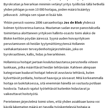
Byrokratian ja hierarkian minimiin vetänyt yritys työllistää tällä hetkellä
yhden johtajan ja noin 10 000 hoitajaa, joiden määrä lisääntyy
jatkuvasti. Johtajia sen sijaan ei lisää tule.
Yhtiön perusti vuonna 2006 sairaanhoitaja
Jos de Blok
yhdessä
kolmen työtoverinsa kanssa. Muutaman sadan euron panostuksella
toimintansa aloittaneen yrityksen hallinto-osasto toimi aluksi de
Blokin keittiön pöydän ääressä. Syynä uuden hoivayrityksen
perustamiseen oli heidän tyytymättömyytensä Hollannin
vanhakantaiseen terveydenhoitojärjestelmään, joka on
byrokraattinen, kallis, hidas ja hierarkkinen.
Hollannissa hoitajat jaetaan koulutustaustansa perusteella viiteen
luokkaan, jotka määrittävät heidän tehtäviään. Kahteen alimpaan
kategoriaan kuuluvat hoitajat tekevät avustavia tehtäviä, kuten
kylvettävät potilaita, hoitavat haavoja ja siivoavat. Mitä korkeammalla
hoitaja on luokituksessa, sitä enemmän hänellä on vastuuta potilaan
hoidosta. Tiukasti rajatut työtehtävät kuitenkin hidastavat ja
vaikeuttavat hoitotyötä.
Perinteinen järjestelmä toimii siten, että yhden asiakkaan luona voi
käydä lukematon määrä eri tasoilla työskenteleviä hoitajia ja