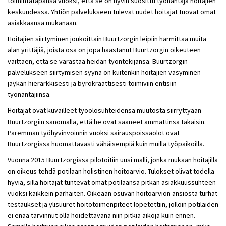
toimintatapansa vuoksi, että se on hyvin suosittu työnantaja hoitajien
keskuudessa. Yhtiön palvelukseen tulevat uudet hoitajat tuovat omat
asiakkaansa mukanaan.
Hoitajien siirtyminen joukoittain Buurtzorgin leipiin harmittaa muita
alan yrittäjiä, joista osa on jopa haastanut Buurtzorgin oikeuteen
väittäen, että se varastaa heidän työntekijänsä. Buurtzorgin
palvelukseen siirtymisen syynä on kuitenkin hoitajien väsyminen
jäykän hierarkkisesti ja byrokraattisesti toimiviin entisiin
työnantajiinsa.
Hoitajat ovat kuvailleet työolosuhteidensa muutosta siirryttyään
Buurtzorgiin sanomalla, että he ovat saaneet ammattinsa takaisin.
Paremman työhyvinvoinnin vuoksi sairauspoissaolot ovat
Buurtzorgissa huomattavasti vähäisempiä kuin muilla työpaikoilla.
Vuonna 2015 Buurtzorgissa pilotoitiin uusi malli, jonka mukaan hoitajilla
on oikeus tehdä potilaan holistinen hoitoarvio. Tulokset olivat todella
hyviä, sillä hoitajat tuntevat omat potilaansa pitkän asiakkuussuhteen
vuoksi kaikkein parhaiten. Oikeaan osuvan hoitoarvion ansiosta turhat
testaukset ja ylisuuret hoitotoimenpiteet lopetettiin, jolloin potilaiden
ei enää tarvinnut olla hoidettavana niin pitkiä aikoja kuin ennen.