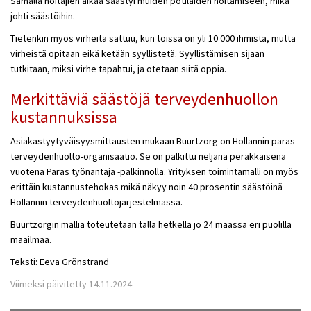
Samalla hoitajien aikaa säästyi muiden potilaiden hoitamiseen, mikä
johti säästöihin.
Tietenkin myös virheitä sattuu, kun töissä on yli 10 000 ihmistä, mutta
virheistä opitaan eikä ketään syyllistetä. Syyllistämisen sijaan
tutkitaan, miksi virhe tapahtui, ja otetaan siitä oppia.
Merkittäviä säästöjä terveydenhuollon
kustannuksissa
Asiakastyytyväisyysmittausten mukaan Buurtzorg on Hollannin paras
terveydenhuolto-organisaatio. Se on palkittu neljänä peräkkäisenä
vuotena Paras työnantaja -palkinnolla. Yrityksen toimintamalli on myös
erittäin kustannustehokas mikä näkyy noin 40 prosentin säästöinä
Hollannin terveydenhuoltojärjestelmässä.
Buurtzorgin mallia toteutetaan tällä hetkellä jo 24 maassa eri puolilla
maailmaa.
Teksti: Eeva Grönstrand
Viimeksi päivitetty 14.11.2024