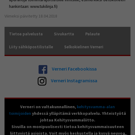
hankintaan: www.tukilinja.fi)
Viimeksi päivitetty 18.04.2018
Tietoa palvelusta
Sivukartta
Palaute
Liity sähköpostilistalle
Selkokielinen Verneri
Verneri Facebookissa
Verneri Instagramissa
Verneri on valtakunnallinen,
kehitysvamma-alan
toimijoiden
yhdessä ylläpitämä verkkopalvelu. Yhteistyötä
johtaa Kehitysvammaliitto.
Sivuilla on monipuolisesti tietoa kehitysvammaisuuteen
liittyvistä asioista. Voit myös keskustella ja kysyä neuvoa