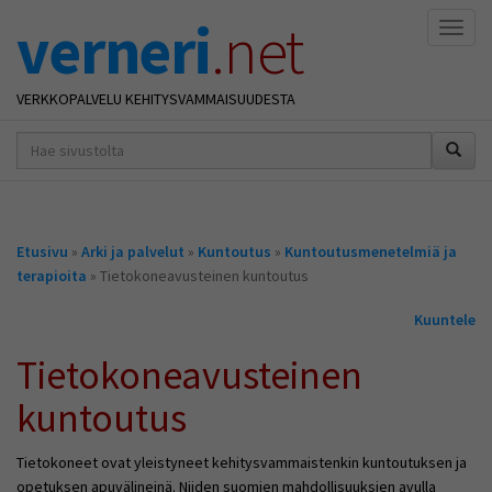
verneri
.net
Naviga
VERKKOPALVELU KEHITYSVAMMAISUUDESTA
hakusana(t)
*
Olet
Etusivu
»
Arki ja palvelut
»
Kuntoutus
»
Kuntoutusmenetelmiä ja
täällä
terapioita
» Tietokoneavusteinen kuntoutus
Kuuntele
Tietokoneavusteinen
kuntoutus
Tietokoneet ovat yleistyneet kehitysvammaistenkin kuntoutuksen ja
opetuksen apuvälineinä. Niiden suomien mahdollisuuksien avulla