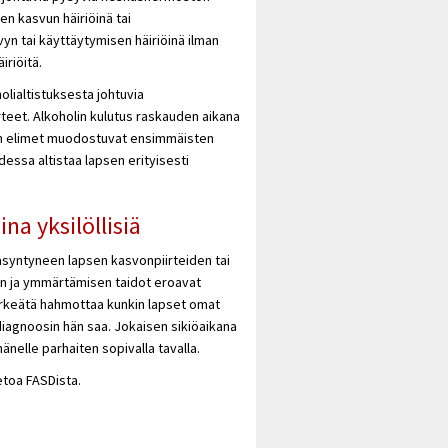
en kasvun häiriöinä tai
 tai käyttäytymisen häiriöinä ilman
iriöitä.
holialtistuksesta johtuvia
teet. Alkoholin kulutus raskauden aikana
en elimet muodostuvat ensimmäisten
dessa altistaa lapsen erityisesti
na yksilöllisiä
syntyneen lapsen kasvonpiirteiden tai
en ja ymmärtämisen taidot eroavat
tärkeätä hahmottaa kunkin lapset omat
 diagnoosin hän saa. Jokaisen sikiöaikana
änelle parhaiten sopivalla tavalla.
ietoa FASDista.