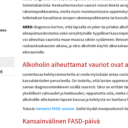
toimintahäiriöitä. Keskushermoston vauriot voivat ilmetä aivoj
rakennepoikkeamina, mutta myös monimuotoisina oppimiskyvyn
tutkimuksin havaittavia aivojen rakennepoikkeamia tai kasvuhä
ARBD
-diagnoosi kertoo, että lapsella on jokin tai joitakin alko
keus
elinepämuodostumia sekä oireyhtymälle tyypilliset kasvonpiir
voi aiheuttaa vaurioita muun muassa sikiön sydämeen. Ihmis
raskauskuukausien aikana, ja siksi alkoholin käyttö alkuraskau
elinvaurioille.
Alkoholin aiheuttamat vauriot ovat ai
ot
Luotettavaa kehitysennustetta ei voida myöskään antaa vasta
kasvuhäiriöiden perusteella. On todettu, että lasten oppimis
saman diagnoosinimikkeen sisällä suuresti. Siksi on erittäin 
yksilölliset vahvuudet ja heikkoudet, riippumatta siitä, minkä
alkoholille altistuneen lapsen kasvua ja kehitystä on tuettava h
Tutustu
Vernerin FASD-osioon
. Sieltä löydät monipuolisesti t
Kansainvälinen FASD-päivä