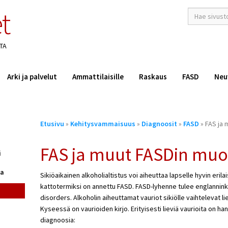
t
hakusana(t)
*
TA
Arki ja palvelut
Ammattilaisille
Raskaus
FASD
Neu
Olet
Etusivu
»
Kehitysvammaisuus
»
Diagnoosit
»
FASD
» FAS ja
täällä
FAS ja muut FASDin mu
i
ka
Sikiöaikainen alkoholialtistus voi aiheuttaa lapselle hyvin erila
kattotermiksi on annettu FASD. FASD-lyhenne tulee englanninki
disorders. Alkoholin aiheuttamat vauriot sikiölle vaihtelevat lie
Kyseessä on vaurioiden kirjo. Erityisesti lieviä vaurioita on han
diagnoosia: