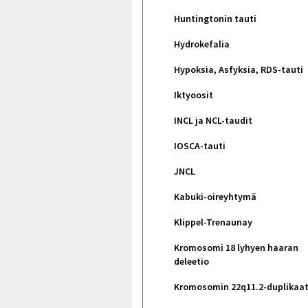
Huntingtonin tauti
Hydrokefalia
Hypoksia, Asfyksia, RDS-tauti
Iktyoosit
INCL ja NCL-taudit
IOSCA-tauti
JNCL
Kabuki-oireyhtymä
Klippel-Trenaunay
Kromosomi 18 lyhyen haaran
deleetio
Kromosomin 22q11.2-duplikaat