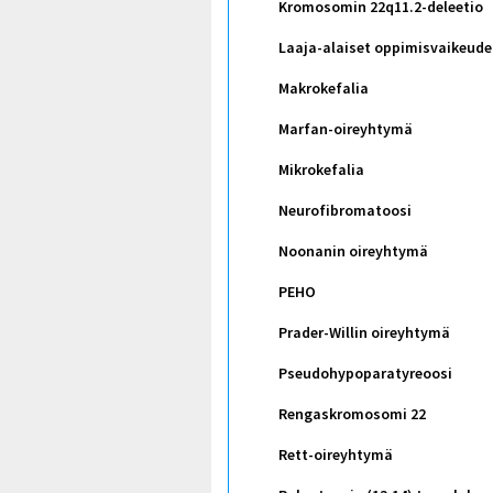
Kromosomin 22q11.2-deleetio
Laaja-alaiset oppimisvaikeude
Makrokefalia
Marfan-oireyhtymä
Mikrokefalia
Neurofibromatoosi
Noonanin oireyhtymä
PEHO
Prader-Willin oireyhtymä
Pseudohypoparatyreoosi
Rengaskromosomi 22
Rett-oireyhtymä