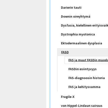
Darierin tauti
Downin oireyhtymä
Dysfasia, kielellinen erityisvai
Dystrophia myotonica
Ektodermaalinen dysplasia
FASD
FAS ja muut FASDin muod
FASDin esiintyvyys
FAS-diagnoosin historia
FAS ja kehitysvamma
Fragile-X
von Hippel-Lindaun sairaus