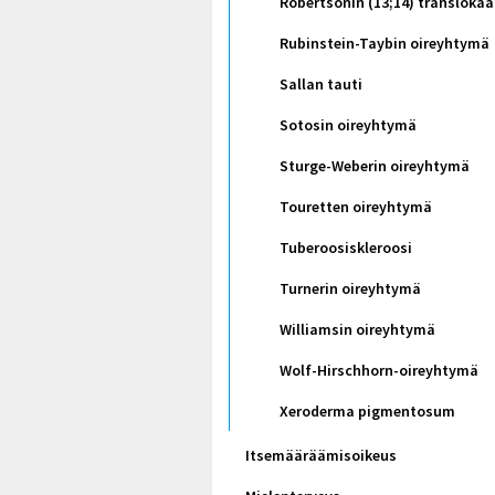
Robertsonin (13;14) translokaa
Rubinstein-Taybin oireyhtymä
Sallan tauti
Sotosin oireyhtymä
Sturge-Weberin oireyhtymä
Touretten oireyhtymä
Tuberoosiskleroosi
Turnerin oireyhtymä
Williamsin oireyhtymä
Wolf-Hirschhorn-oireyhtymä
Xeroderma pigmentosum
Itsemääräämisoikeus