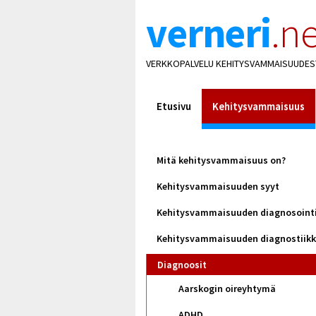
verneri
.ne
VERKKOPALVELU KEHITYSVAMMAISUUDES
Etusivu
Kehitysvammaisuus
Mitä kehitysvammaisuus on?
Kehitysvammaisuuden syyt
Kehitysvammaisuuden diagnosoint
Kehitysvammaisuuden diagnostiik
Diagnoosit
Aarskogin oireyhtymä
ADHD