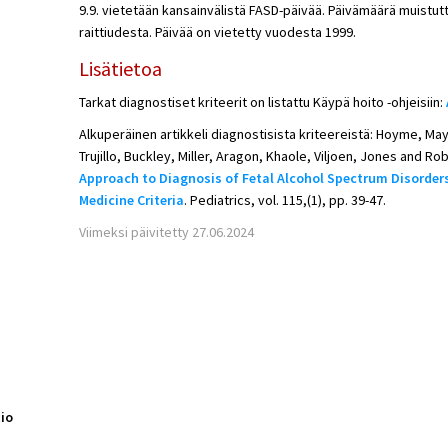
9.9. vietetään kansainvälistä FASD-päivää. Päivämäärä muist
raittiudesta. Päivää on vietetty vuodesta 1999.
Lisätietoa
Tarkat diagnostiset kriteerit on listattu Käypä hoito -ohjeisiin:
Alkuperäinen artikkeli diagnostisista kriteereistä: Hoyme, M
Trujillo, Buckley, Miller, Aragon, Khaole, Viljoen, Jones and R
Approach to Diagnosis of Fetal Alcohol Spectrum Disorders:
Medicine Criteria
. Pediatrics, vol. 115,(1), pp. 39-47.
Viimeksi päivitetty 27.06.2024
io