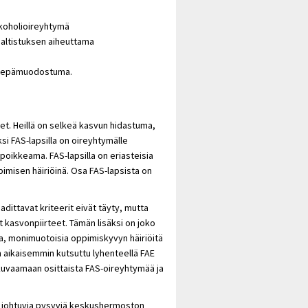
alkoholioireyhtymä
ialtistuksen aiheuttama
ama epämuodostuma.
et. Heillä on selkeä kasvun hidastuma,
si FAS-lapsilla on oireyhtymälle
epoikkeama. FAS-lapsilla on eriasteisia
misen häiriöinä. Osa FAS-lapsista on
adittavat kriteerit eivät täyty, mutta
et kasvonpiirteet. Tämän lisäksi on joko
a, monimuotoisia oppimiskyvyn häiriöitä
 on aikaisemmin kutsuttu lyhenteellä FAE
 kuvaamaan osittaista FAS-oireyhtymää ja
ta johtuvia pysyviä keskushermoston