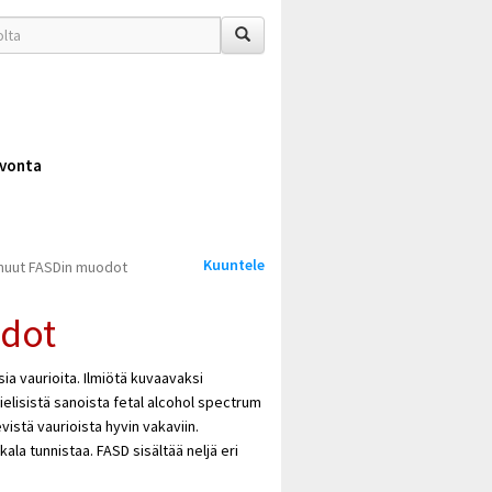
vonta
Kuuntele
 muut FASDin muodot
odot
isia vaurioita. Ilmiötä kuvaavaksi
elisistä sanoista fetal alcohol spectrum
vistä vaurioista hyvin vakaviin.
kala tunnistaa. FASD sisältää neljä eri