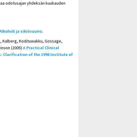
uttaa odotusajan yhdeksän kuukauden
Alkoholi ja sikiövaurio
.
ay, Kalberg, Kodituwakku, Gossage,
obinson (2005)
A Practical Clinical
 Clarification of the 1996 Institute of