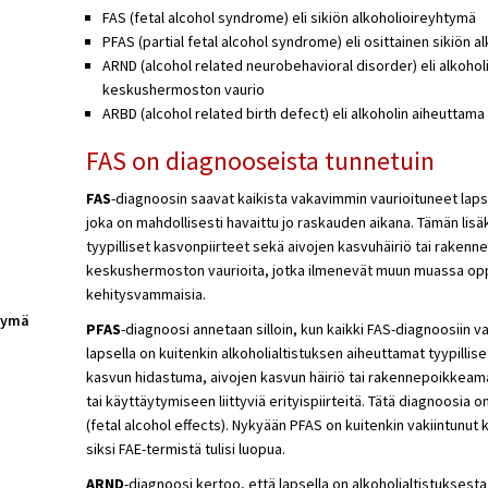
FAS (fetal alcohol syndrome) eli sikiön alkoholioireyhtymä
PFAS (partial fetal alcohol syndrome) eli osittainen sikiön 
ARND (alcohol related neurobehavioral disorder) eli alkohol
keskushermoston vaurio
ARBD (alcohol related birth defect) eli alkoholin aiheutt
FAS on diagnooseista tunnetuin
FAS
-diagnoosin saavat kaikista vakavimmin vaurioituneet laps
joka on mahdollisesti havaittu jo raskauden aikana. Tämän lisäk
tyypilliset kasvonpiirteet sekä aivojen kasvuhäiriö tai rakenn
keskushermoston vaurioita, jotka ilmenevät muun muassa oppi
kehitysvammaisia.
tymä
PFAS
-diagnoosi annetaan silloin, kun kaikki FAS-diagnoosiin va
lapsella on kuitenkin alkoholialtistuksen aiheuttamat tyypillis
kasvun hidastuma, aivojen kasvun häiriö tai rakennepoikkeam
tai käyttäytymiseen liittyviä erityispiirteitä. Tätä diagnoosia
(fetal alcohol effects). Nykyään PFAS on kuitenkin vakiintunut
siksi FAE-termistä tulisi luopua.
ARND
-diagnoosi kertoo, että lapsella on alkoholialtistukses