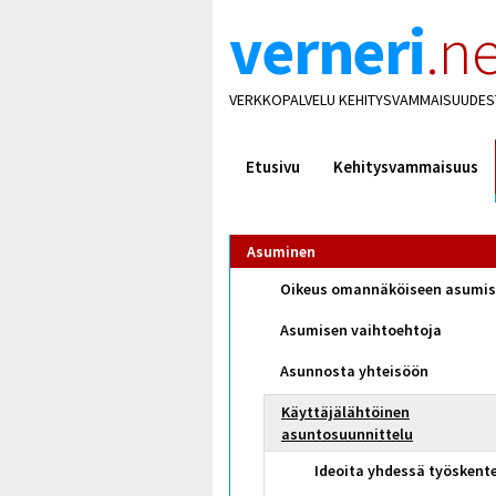
verneri
.ne
VERKKOPALVELU KEHITYSVAMMAISUUDES
Etusivu
Kehitysvammaisuus
Asuminen
Oikeus omannäköiseen asumi
Asumisen vaihtoehtoja
Asunnosta yhteisöön
Käyttäjälähtöinen
asuntosuunnittelu
Ideoita yhdessä työskent