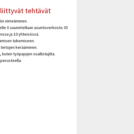
liittyvät tehtävät
lön nimeäminen.
elle X suunnitellaan asuntoverkosto 35
anssa ja 10 yhteisössä.
sumisen tukemiseen.
 tietojen kerääminen.
 kuten työpajojen osallistujilta.
 perusteella.