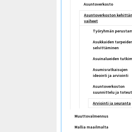
Asuntoverkosto
Asuntoverkoston kehittä
vaiheet
Työryhmän perusta
Asukkaiden tarpeide
selvittäminen
Asuinalueiden tutki
Asumisratkaisujen
ideointi ja arviointi
Asuntoverkoston
suunnittelu ja toteu
Arviointi ja seuranta
Muuttovalmennus
Mallia maailmalta