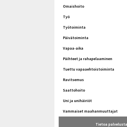
Omaishoito
Työ
Työtoiminta
Päivätoiminta
Vapaa-aika
Päihteet ja rahapelaaminen
Tuettu vapaaehtoistoiminta
Ravitsemus
Saattohoito
Uni ja unihäiriöt
Vammaiset maahanmuuttajat
Tietoa palvelust