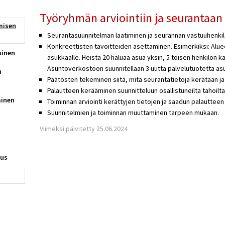
Työryhmän arviointiin ja seurantaan 
misen
Seurantasuunnitelman laatiminen ja seurannan vastuuhenki
Konkreettisten tavoitteiden asettaminen. Esimerkiksi: Alue
minen
asukkaalle. Heistä 20 haluaa asua yksin, 5 toisen henkilön k
Asuntoverkostoon suunnitellaan 3 uutta palvelutuotetta a
n
Päätösten tekeminen siitä, mitä seurantatietoja kerätään ja
Palautteen kerääminen suunnitteluun osallistuneilta tahoilta,
minen
Toiminnan arviointi kerättyjen tietojen ja saadun palautteen
Suunnitelmien ja toiminnan muuttaminen tarpeen mukaan.
Viimeksi päivitetty 25.06.2024
tus