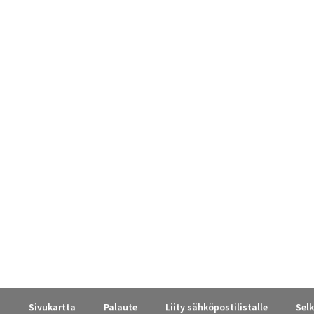
a
Sivukartta
Palaute
Liity sähköpostilistalle
Selk