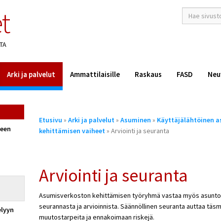
t
hakusana(t)
*
TA
Arki ja palvelut
Ammattilaisille
Raskaus
FASD
Neu
Olet
Etusivu
»
Arki ja palvelut
»
Asuminen
»
Käyttäjälähtöinen a
täällä
seen
kehittämisen vaiheet
» Arviointi ja seuranta
Arviointi ja seuranta
Asumisverkoston kehittämisen työryhmä vastaa myös asunto
seurannasta ja arvioinnista. Säännöllinen seuranta auttaa t
elyyn
muutostarpeita ja ennakoimaan riskejä.