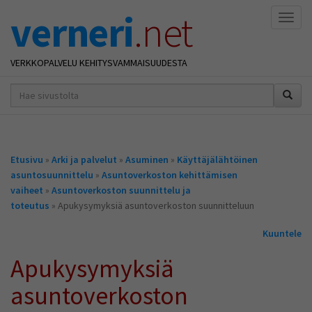
verneri
.net
Naviga
VERKKOPALVELU KEHITYSVAMMAISUUDESTA
hakusana(t)
*
Olet
Etusivu
»
Arki ja palvelut
»
Asuminen
»
Käyttäjälähtöinen
täällä
asuntosuunnittelu
»
Asuntoverkoston kehittämisen
vaiheet
»
Asuntoverkoston suunnittelu ja
toteutus
» Apukysymyksiä asuntoverkoston suunnitteluun
Kuuntele
Apukysymyksiä
asuntoverkoston