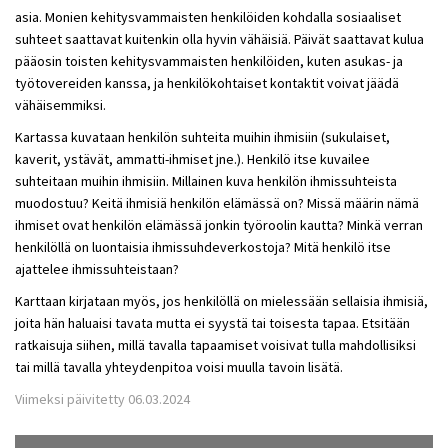
asia. Monien kehitysvammaisten henkilöiden kohdalla sosiaaliset
suhteet saattavat kuitenkin olla hyvin vähäisiä. Päivät saattavat kulua
pääosin toisten kehitysvammaisten henkilöiden, kuten asukas- ja
työtovereiden kanssa, ja henkilökohtaiset kontaktit voivat jäädä
vähäisemmiksi.
Kartassa kuvataan henkilön suhteita muihin ihmisiin (sukulaiset,
kaverit, ystävät, ammatti-ihmiset jne.). Henkilö itse kuvailee
suhteitaan muihin ihmisiin. Millainen kuva henkilön ihmissuhteista
muodostuu? Keitä ihmisiä henkilön elämässä on? Missä määrin nämä
ihmiset ovat henkilön elämässä jonkin työroolin kautta? Minkä verran
henkilöllä on luontaisia ihmissuhdeverkostoja? Mitä henkilö itse
ajattelee ihmissuhteistaan?
Karttaan kirjataan myös, jos henkilöllä on mielessään sellaisia ihmisiä,
joita hän haluaisi tavata mutta ei syystä tai toisesta tapaa. Etsitään
ratkaisuja siihen, millä tavalla tapaamiset voisivat tulla mahdollisiksi
tai millä tavalla yhteydenpitoa voisi muulla tavoin lisätä.
Viimeksi päivitetty 06.03.2024