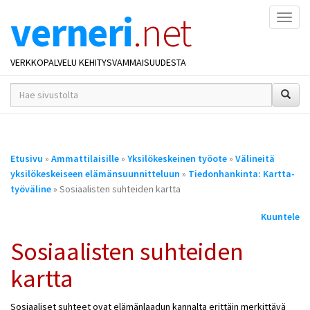
verneri
.net
Naviga
VERKKOPALVELU KEHITYSVAMMAISUUDESTA
hakusana(t)
*
Olet
Etusivu
»
Ammattilaisille
»
Yksilökeskeinen työote
»
Välineitä
täällä
yksilökeskeiseen elämänsuunnitteluun
»
Tiedonhankinta: Kartta-
työväline
» Sosiaalisten suhteiden kartta
Kuuntele
Sosiaalisten suhteiden
kartta
Sosiaaliset suhteet ovat elämänlaadun kannalta erittäin merkittävä